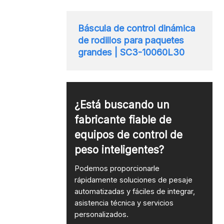
Báscula de control dinámica
de rodillos para paquetes
grandes | SC3-10060L30
¿Está buscando un
fabricante fiable de
equipos de control de
peso inteligentes?
Podemos proporcionarle
rápidamente soluciones de pesaje
automatizadas y fáciles de integrar,
asistencia técnica y servicios
personalizados.