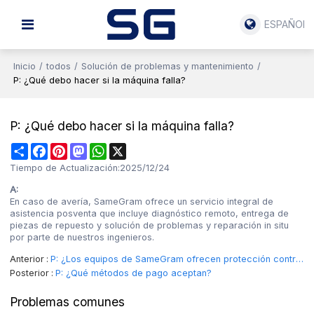
ESPAÑOL
Inicio
/
todos
/
Solución de problemas y mantenimiento
/
P: ¿Qué debo hacer si la máquina falla?
P: ¿Qué debo hacer si la máquina falla?
Share
Facebook
Pinterest
Mastodon
WhatsApp
X
Tiempo de Actualización:
2025/12/24
A:
En caso de avería, SameGram ofrece un servicio integral de
asistencia posventa que incluye diagnóstico remoto, entrega de
piezas de repuesto y solución de problemas y reparación in situ
por parte de nuestros ingenieros.
Anterior
P: ¿Los equipos de SameGram ofrecen protección contra explosiones y polvo?
Posterior
P: ¿Qué métodos de pago aceptan?
Problemas comunes