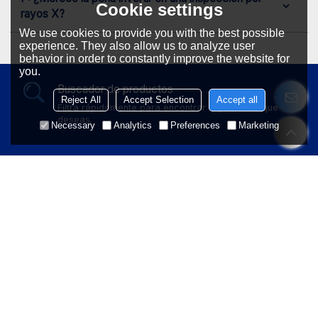
Cookie settings
rayos X?
We use cookies to provide you with the best possible
experience. They also allow us to analyze user
behavior in order to constantly improve the website for
you.
Buscador de productos
Reject All
Accept Selection
Accept all
Filtra rápidamente para encontrar el producto que
deseas.
Necessary
Analytics
Preferences
Marketing
Máquinas de inventario
Plazo de entrega corto e instalación rápida
Pieza de prueba gratuita
Confirmar después de la prueba de sensibilidad
Soporte para personalización
Soluciones personalizadas inspiradoras