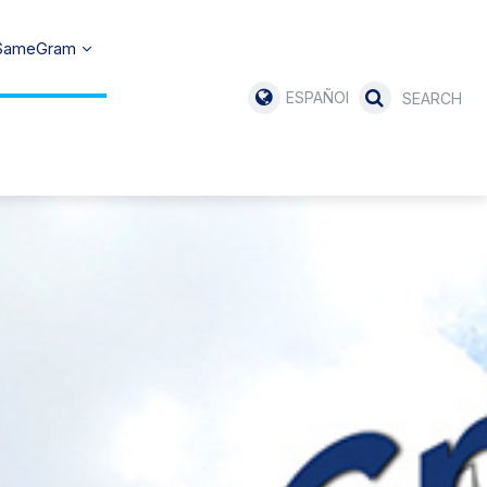
 SameGram
ESPAÑOL