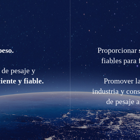
peso.
Proporcionar
fiables para 
 de pesaje y
iente y fiable.
Promover la
industria y cons
de pesaje a