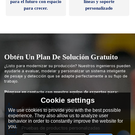
para el futuro con espacio
líneas y soporte
para crecer.
personalizado
Obtén Un Plan De Solución Gratuito
¿Listo para modernizar su producción? Nuestros ingenieros pueden
ayudarle a evaluar, modelar y personalizar un sistema inteligente
de pesaje y detección que se adapte perfectamente a su flujo de
trabajo.
Póngase en contacto con nuestro equipo de expertos para:
Cookie settings
Evaluación de línea gratuita
We use cookies to provide you with the best possible
experience. They also allow us to analyze user
behavior in order to constantly improve the website for
you.
Pruebas de productos personalizadas