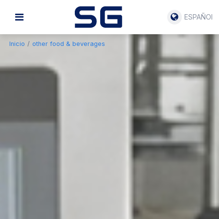
ESPAÑOL
Inicio
/
other food & beverages