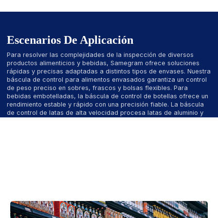
Escenarios De Aplicación
Para resolver las complejidades de la inspección de diversos
productos alimenticios y bebidas, Samegram ofrece soluciones
rápidas y precisas adaptadas a distintos tipos de envases. Nuestra
báscula de control para alimentos envasados garantiza un control
de peso preciso en sobres, frascos y bolsas flexibles. Para
bebidas embotelladas, la báscula de control de botellas ofrece un
rendimiento estable y rápido con una precisión fiable. La báscula
de control de latas de alta velocidad procesa latas de aluminio y
acero en entornos de producción acelerados. Para abordar el
problema común de los falsos rechazos en envases de aluminio,
nuestro detector de metales para papel de aluminio está diseñado
específicamente para distinguir entre el envase y los
contaminantes reales. Al permitir la integración de básculas de
control y detectores de metales en el procesamiento de alimentos,
ayudamos a los productores a mantener la seguridad, reducir el
desperdicio y cumplir con los estándares globales en líneas de
productos complejas.