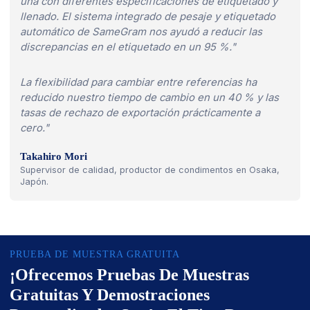
una con diferentes especificaciones de etiquetado y
llenado. El sistema integrado de pesaje y etiquetado
automático de SameGram nos ayudó a reducir las
discrepancias en el etiquetado en un 95 %."
La flexibilidad para cambiar entre referencias ha
reducido nuestro tiempo de cambio en un 40 % y las
tasas de rechazo de exportación prácticamente a
cero."
Takahiro Mori
Supervisor de calidad, productor de condimentos en Osaka,
Japón.
PRUEBA DE MUESTRA GRATUITA
¡Ofrecemos Pruebas De Muestras
Gratuitas Y Demostraciones