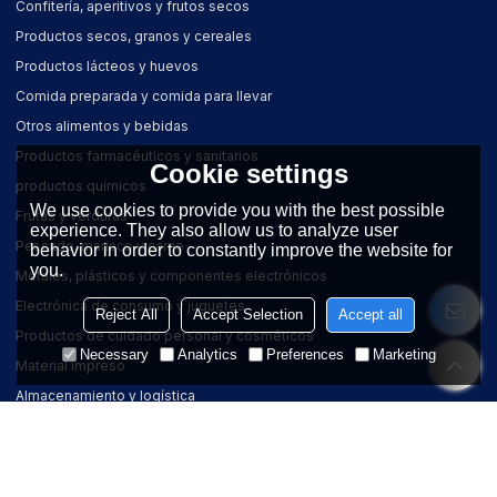
Confitería, aperitivos y frutos secos
Productos secos, granos y cereales
Productos lácteos y huevos
Comida preparada y comida para llevar
Otros alimentos y bebidas
Productos farmacéuticos y sanitarios
Cookie settings
productos químicos
We use cookies to provide you with the best possible
Frutas y verduras
experience. They also allow us to analyze user
Pescado, marisco y carne
behavior in order to constantly improve the website for
you.
Metales, plásticos y componentes electrónicos
Electrónica de consumo y juguetes
Reject All
Accept Selection
Accept all
Productos de cuidado personal y cosméticos
Necessary
Analytics
Preferences
Marketing
Material impreso
Almacenamiento y logística
SOLUCIONES
COMPAÑÍA
Personalización
Acerca de SameGram