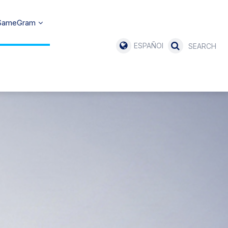
 SameGram
ESPAÑOL