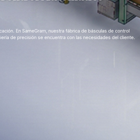
cación. En SameGram, nuestra fábrica de básculas de control
niería de precisión se encuentra con las necesidades del cliente.