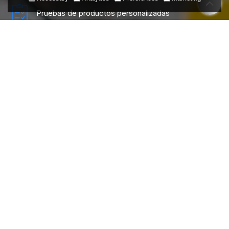
Pruebas de productos personalizadas
Configuración de máquina personalizada
Solicita una consulta gratuita o reserva una
demostración en vivo.
Por favor, indique los proyectos que le interesan.
Contacte a un experto
Presupuesto
Demostración en vídeo del producto
Actualización de equipos existentes
Diseño de equipos nuevos
Consulta presencial o en línea
Equipos personalizados
Otros