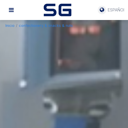
ESPAÑOL
Inicio
/
confectionery & snacks & nuts