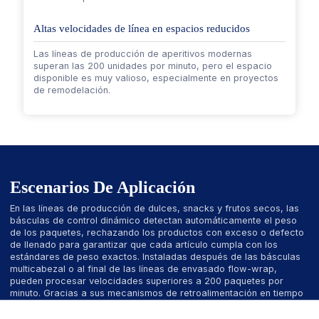
Altas velocidades de línea en espacios reducidos
Las líneas de producción de aperitivos modernas
superan las 200 unidades por minuto, pero el espacio
disponible es muy valioso, especialmente en proyectos
de remodelación.
Escenarios De Aplicación
En las líneas de producción de dulces, snacks y frutos secos, las
básculas de control dinámico detectan automáticamente el peso
de los paquetes, rechazando los productos con exceso o defecto
de llenado para garantizar que cada artículo cumpla con los
estándares de peso exactos. Instaladas después de las básculas
multicabezal o al final de las líneas de envasado flow-wrap,
pueden procesar velocidades superiores a 200 paquetes por
minuto. Gracias a sus mecanismos de retroalimentación en tiempo
real, estos sistemas optimizan la configuración de las llenadoras,
reducen el desperdicio de producto y mejoran la eficiencia y el