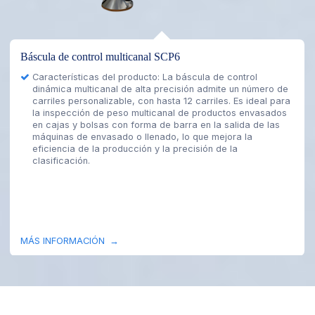
Sistema combinado de báscula de control con detector de
metales SCM-4530L2
Este sistema integrado combina la detección de metales y
la clasificación por peso en una unidad compacta, lo que
ahorra espacio y simplifica las líneas de producción.
Detecta con precisión los contaminantes metálicos y
verifica el peso del producto simultáneamente, reduciendo
los rechazos erróneos, mejorando la eficiencia y
disminuyendo los costos operativos para un control de
calidad confiable.
MÁS INFORMACIÓN