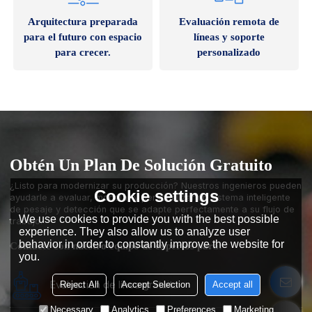
Arquitectura preparada
Evaluación remota de
para el futuro con espacio
líneas y soporte
para crecer.
personalizado
Obtén Un Plan De Solución Gratuito
¿Listo para modernizar su producción? Nuestros ingenieros pueden
Cookie settings
ayudarle a evaluar, modelar y personalizar un sistema inteligente
de pesaje y detección que se adapte perfectamente a su flujo de
We use cookies to provide you with the best possible
trabajo.
experience. They also allow us to analyze user
behavior in order to constantly improve the website for
Contacte con nuestro equipo de expertos para:
you.
Evaluación de línea gratuita
Reject All
Accept Selection
Accept all
Necessary
Analytics
Preferences
Marketing