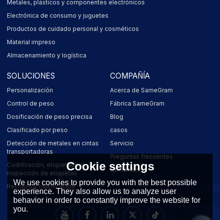
Metales, plásticos y componentes electrónicos
Electrónica de consumo y juguetes
Productos de cuidado personal y cosméticos
Material impreso
Almacenamiento y logística
SOLUCIONES
COMPAÑÍA
Personalización
Acerca de SameGram
Control de peso
Fábrica SameGram
Dosificación de peso precisa
Blog
Clasificado por peso
casos
Detección de metales en cintas
Servicio
transportadoras
Preguntas frecuentes
Cookie settings
Codificación, etiquetado e
Contáctanos
inspección de etiquetas
We use cookies to provide you with the best possible
Rechazo y clasificación
experience. They also allow us to analyze user
behavior in order to constantly improve the website for
you.