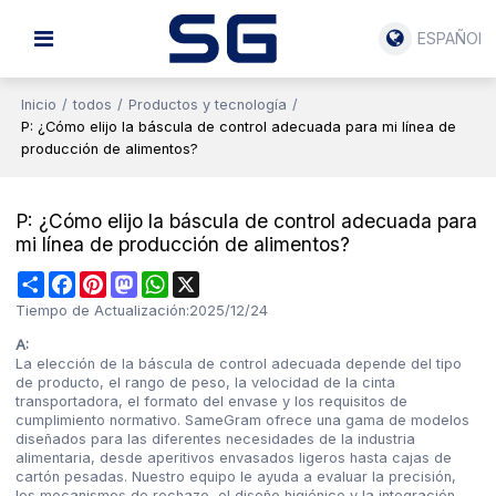
ESPAÑOL
Inicio
/
todos
/
Productos y tecnología
/
P: ¿Cómo elijo la báscula de control adecuada para mi línea de
producción de alimentos?
P: ¿Cómo elijo la báscula de control adecuada para
mi línea de producción de alimentos?
Share
Facebook
Pinterest
Mastodon
WhatsApp
X
Tiempo de Actualización:
2025/12/24
A:
La elección de la báscula de control adecuada depende del tipo
de producto, el rango de peso, la velocidad de la cinta
transportadora, el formato del envase y los requisitos de
cumplimiento normativo. SameGram ofrece una gama de modelos
diseñados para las diferentes necesidades de la industria
alimentaria, desde aperitivos envasados ligeros hasta cajas de
cartón pesadas. Nuestro equipo le ayuda a evaluar la precisión,
los mecanismos de rechazo, el diseño higiénico y la integración