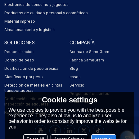
Electrónica de consumo y juguetes
Productos de cuidado personal y cosméticos
Material impreso
Almacenamiento y logística
SOLUCIONES
COMPAÑÍA
Personalización
Acerca de SameGram
Control de peso
Fábrica SameGram
Dosificación de peso precisa
Blog
Clasificado por peso
casos
Detección de metales en cintas
Servicio
transportadoras
Preguntas frecuentes
Cookie settings
Codificación, etiquetado e
Contáctanos
inspección de etiquetas
We use cookies to provide you with the best possible
Rechazo y clasificación
experience. They also allow us to analyze user
behavior in order to constantly improve the website for
you.