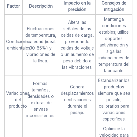
Impacto en la
Consejos de
Factor
Descripción
precisión
mitigación
Mantenga
Altera las
condiciones
Fluctuaciones
señales de las
estables; utilice
de temperatura,
celdas de carga,
soportes
Condiciones
humedad (ideal:
provocando
antivibración y
ambientales
30-85%) y
caídas de voltaje
siga las
vibraciones de
o un aumento de
indicaciones de
la línea.
peso debido a
temperatura del
las vibraciones.
fabricante.
Estandarizar los
Formas,
Genera
productos
tamaños,
Variaciones
desplazamientos
siempre que sea
densidades o
del
o vibraciones
posible;
texturas de
producto
durante el
calibrarlos para
envase
pesaje.
variaciones
inconsistentes.
específicas.
Optimice la
velocidad para