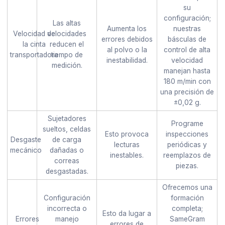
su
configuración;
Las altas
Aumenta los
nuestras
Velocidad de
velocidades
errores debidos
básculas de
la cinta
reducen el
al polvo o la
control de alta
transportadora
tiempo de
inestabilidad.
velocidad
medición.
manejan hasta
180 m/min con
una precisión de
±0,02 g.
Sujetadores
Programe
sueltos, celdas
Esto provoca
inspecciones
Desgaste
de carga
lecturas
periódicas y
mecánico
dañadas o
inestables.
reemplazos de
correas
piezas.
desgastadas.
Ofrecemos una
Configuración
formación
incorrecta o
completa;
Esto da lugar a
Errores
manejo
SameGram
errores de