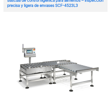
Báscula de control higiénica para alimentos – Inspección
precisa y ligera de envases SCF-4523L3