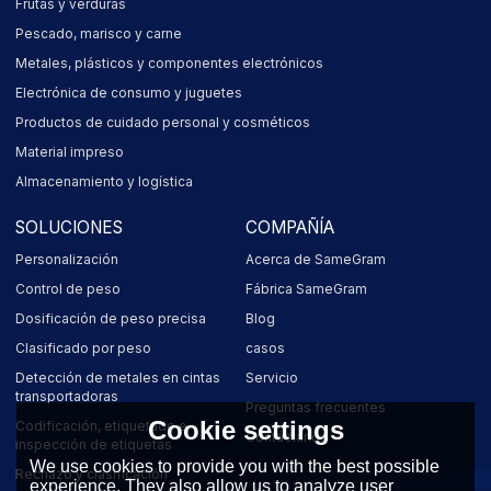
Frutas y verduras
Pescado, marisco y carne
Metales, plásticos y componentes electrónicos
Electrónica de consumo y juguetes
Productos de cuidado personal y cosméticos
Material impreso
Almacenamiento y logística
SOLUCIONES
COMPAÑÍA
Personalización
Acerca de SameGram
Control de peso
Fábrica SameGram
Dosificación de peso precisa
Blog
Clasificado por peso
casos
Detección de metales en cintas
Servicio
transportadoras
Preguntas frecuentes
Cookie settings
Codificación, etiquetado e
Contáctanos
inspección de etiquetas
We use cookies to provide you with the best possible
Rechazo y clasificación
experience. They also allow us to analyze user