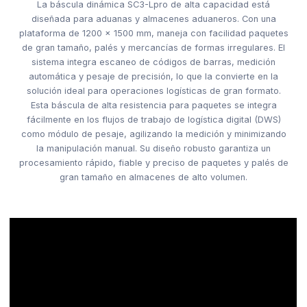
La báscula dinámica SC3-Lpro de alta capacidad está
diseñada para aduanas y almacenes aduaneros. Con una
plataforma de 1200 × 1500 mm, maneja con facilidad paquetes
de gran tamaño, palés y mercancías de formas irregulares. El
sistema integra escaneo de códigos de barras, medición
automática y pesaje de precisión, lo que la convierte en la
solución ideal para operaciones logísticas de gran formato.
Esta báscula de alta resistencia para paquetes se integra
fácilmente en los flujos de trabajo de logística digital (DWS)
como módulo de pesaje, agilizando la medición y minimizando
la manipulación manual. Su diseño robusto garantiza un
procesamiento rápido, fiable y preciso de paquetes y palés de
gran tamaño en almacenes de alto volumen.