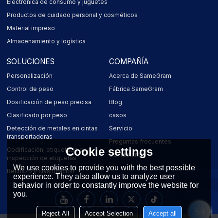
Electrónica de consumo y juguetes
Productos de cuidado personal y cosméticos
Material impreso
Almacenamiento y logística
SOLUCIONES
COMPAÑÍA
Personalización
Acerca de SameGram
Control de peso
Fábrica SameGram
Dosificación de peso precisa
Blog
Clasificado por peso
casos
Detección de metales en cintas
Servicio
transportadoras
Preguntas frecuentes
Cookie settings
Codificación, etiquetado e
Contáctanos
inspección de etiquetas
We use cookies to provide you with the best possible
Rechazo y clasificación
experience. They also allow us to analyze user
behavior in order to constantly improve the website for
you.
Reject All
Accept Selection
Accept all