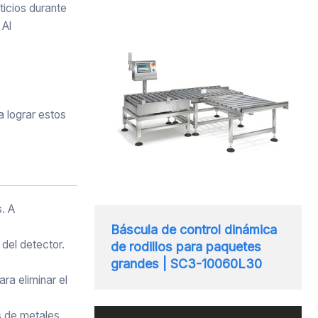
ticios durante
 Al
a lograr estos
s. A
Báscula de control dinámica
del detector.
de rodillos para paquetes
grandes | SC3-10060L30
ra eliminar el
s de metales