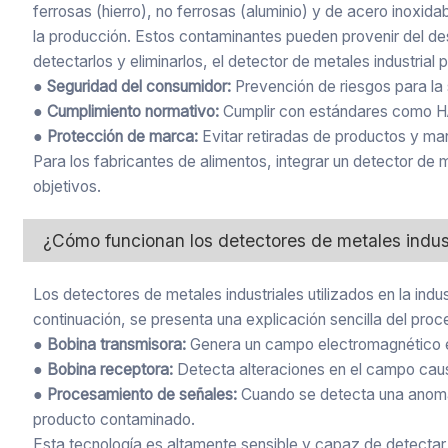
ferrosas (hierro), no ferrosas (aluminio) y de acero inoxid
la producción. Estos contaminantes pueden provenir del des
detectarlos y eliminarlos, el detector de metales industrial 
● Seguridad del consumidor:
Prevención de riesgos para la
● Cumplimiento normativo:
Cumplir con estándares como HA
● Protección de marca:
Evitar retiradas de productos y ma
Para los fabricantes de alimentos, integrar un detector de 
objetivos.
¿Cómo funcionan los detectores de metales indust
Los detectores de metales industriales utilizados en la indu
continuación, se presenta una explicación sencilla del proc
● Bobina transmisora:
Genera un campo electromagnético es
● Bobina receptora:
Detecta alteraciones en el campo cau
● Procesamiento de señales:
Cuando se detecta una anomal
producto contaminado.
Esta tecnología es altamente sensible y capaz de detectar 