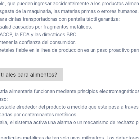
able, que pueden ingresar accidentalmente a los productos alimen
gaste de la maquinaria, las materias primas o errores humanos.
para cintas transportadoras con pantalla táctil garantiza:
 salud causados por fragmentos metálicos.
CCP, la FDA y las directrices BRC.
ntener la confianza del consumidor.
metales fiable en la línea de producción es un paso proactivo par
riales para alimentos?
stria alimentaria funcionan mediante principios electromagnético
eso:
table alrededor del producto a medida que este pasa a través 
sadas por contaminantes metálicos.
ía, el sistema activa una alarma o un mecanismo de rechazo pa
partículas metálicas de tan solo unos milímetros. Los detectore