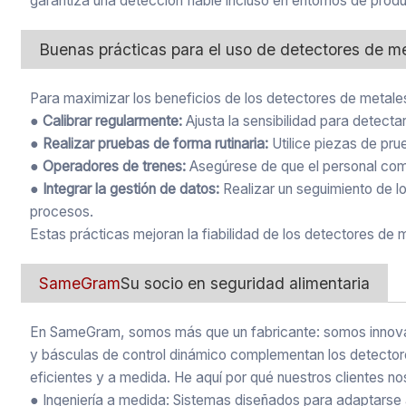
garantiza una detección fiable incluso en entornos de prod
Buenas prácticas para el uso de detectores de m
Para maximizar los beneficios de los detectores de metales
● Calibrar regularmente:
Ajusta la sensibilidad para detect
● Realizar pruebas de forma rutinaria:
Utilice piezas de prue
● Operadores de trenes:
Asegúrese de que el personal comp
● Integrar la gestión de datos:
Realizar un seguimiento de l
procesos.
Estas prácticas mejoran la fiabilidad de los detectores de 
SameGram
Su socio en seguridad alimentaria
En SameGram, somos más que un fabricante: somos innovad
y básculas de control dinámico complementan los detectore
eficientes y a medida. He aquí por qué nuestros clientes nos
● Ingeniería a medida: Sistemas diseñados para adaptarse 