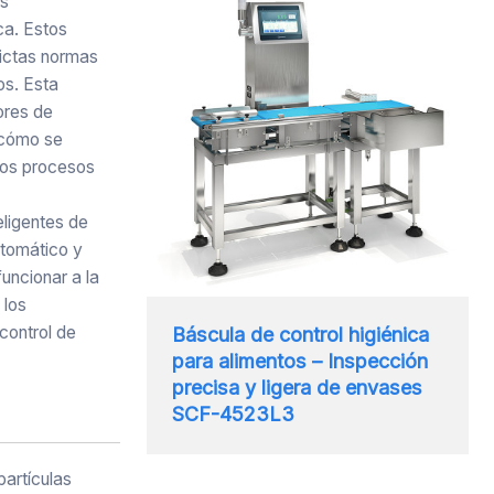
os
ca. Estos
rictas normas
os. Esta
ores de
y cómo se
los procesos
eligentes de
utomático y
uncionar a la
 los
 control de
Báscula de control higiénica
para alimentos – Inspección
precisa y ligera de envases
SCF-4523L3
partículas