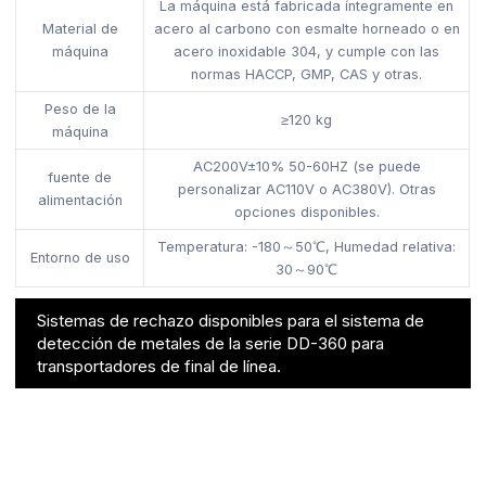
La máquina está fabricada íntegramente en
Material de
acero al carbono con esmalte horneado o en
máquina
acero inoxidable 304, y cumple con las
normas HACCP, GMP, CAS y otras.
Peso de la
≥120 kg
máquina
AC200V±10% 50-60HZ (se puede
fuente de
personalizar AC110V o AC380V). Otras
alimentación
opciones disponibles.
Temperatura: -180～50℃, Humedad relativa:
Entorno de uso
30～90℃
Sistemas de rechazo disponibles para el sistema de
detección de metales de la serie DD-360 para
transportadores de final de línea.