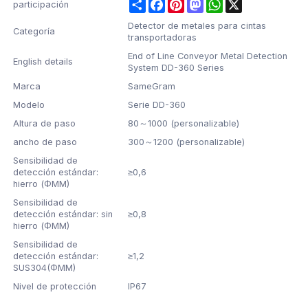
Share
Facebook
Pinterest
Mastodon
WhatsApp
X
participación
Detector de metales para cintas
Categoría
transportadoras
End of Line Conveyor Metal Detection
English details
System DD-360 Series
Marca
SameGram
Modelo
Serie DD-360
Altura de paso
80～1000 (personalizable)
ancho de paso
300～1200 (personalizable)
Sensibilidad de
detección estándar:
≥0,6
hierro (ΦMM)
Sensibilidad de
detección estándar: sin
≥0,8
hierro (ΦMM)
Sensibilidad de
detección estándar:
≥1,2
SUS304(ΦMM)
Nivel de protección
IP67