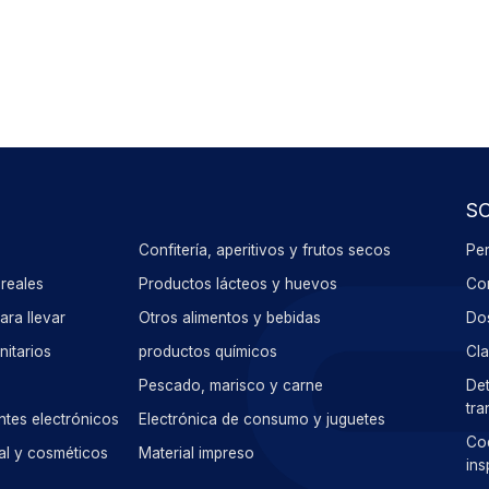
S
Confitería, aperitivos y frutos secos
Per
reales
Productos lácteos y huevos
Con
ra llevar
Otros alimentos y bebidas
Dos
nitarios
productos químicos
Cla
Pescado, marisco y carne
Det
tra
ntes electrónicos
Electrónica de consumo y juguetes
Cod
al y cosméticos
Material impreso
ins