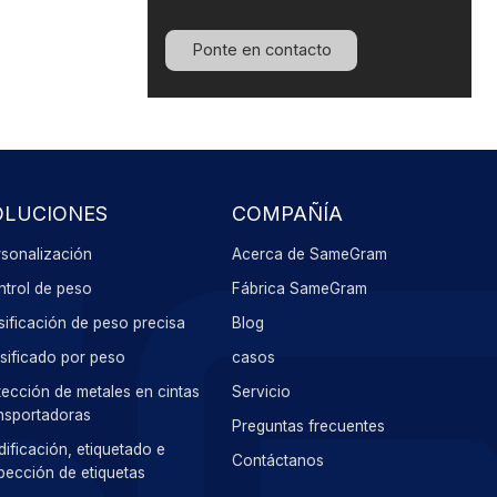
Ponte en contacto
OLUCIONES
COMPAÑÍA
sonalización
Acerca de SameGram
trol de peso
Fábrica SameGram
ificación de peso precisa
Blog
sificado por peso
casos
ección de metales en cintas
Servicio
nsportadoras
Preguntas frecuentes
ificación, etiquetado e
Contáctanos
pección de etiquetas