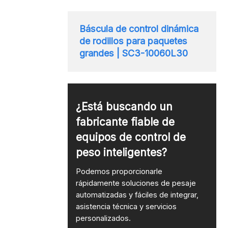
Báscula de control dinámica
de rodillos para paquetes
grandes | SC3-10060L30
¿Está buscando un
fabricante fiable de
equipos de control de
peso inteligentes?
Podemos proporcionarle
rápidamente soluciones de pesaje
automatizadas y fáciles de integrar,
asistencia técnica y servicios
personalizados.