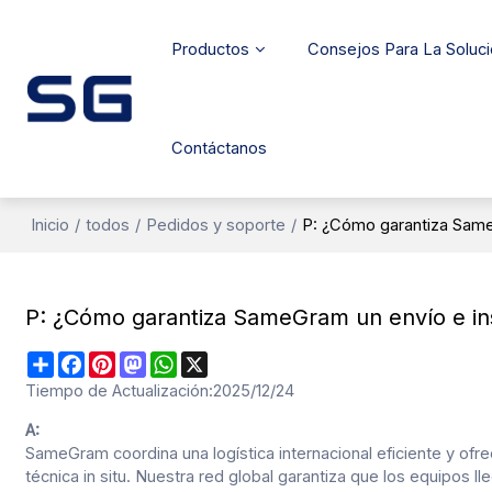
Productos
Consejos Para La Soluc
Contáctanos
Inicio
/
todos
/
Pedidos y soporte
/
P: ¿Cómo garantiza SameG
P: ¿Cómo garantiza SameGram un envío e inst
Share
Facebook
Pinterest
Mastodon
WhatsApp
X
Tiempo de Actualización:
2025/12/24
A:
SameGram coordina una logística internacional eficiente y ofre
técnica in situ. Nuestra red global garantiza que los equipos 