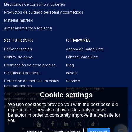
Electrónica de consumo y juguetes
Productos de cuidado personal y cosméticos
Material impreso
Almacenamiento y logística
SOLUCIONES
COMPAÑÍA
Personalización
Acerca de SameGram
Control de peso
Fábrica SameGram
Dosificación de peso precisa
Blog
Clasificado por peso
casos
Detección de metales en cintas
Servicio
transportadoras
Preguntas frecuentes
Cookie settings
Codificación, etiquetado e
Contáctanos
inspección de etiquetas
We use cookies to provide you with the best possible
Rechazo y clasificación
experience. They also allow us to analyze user
behavior in order to constantly improve the website for
you.