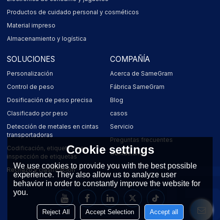
Productos de cuidado personal y cosméticos
Material impreso
Almacenamiento y logística
SOLUCIONES
COMPAÑÍA
Personalización
Acerca de SameGram
Control de peso
Fábrica SameGram
Dosificación de peso precisa
Blog
Clasificado por peso
casos
Detección de metales en cintas
Servicio
transportadoras
Preguntas frecuentes
Cookie settings
Codificación, etiquetado e
Contáctanos
inspección de etiquetas
We use cookies to provide you with the best possible
Rechazo y clasificación
experience. They also allow us to analyze user
behavior in order to constantly improve the website for
you.
Reject All
Accept Selection
Accept all