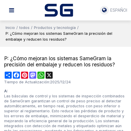
ESPAÑOL
Inicio
/
todos
/
Productos y tecnología
/
P: ¿Cómo mejoran los sistemas SameGram la precisión del
embalaje y reducen los residuos?
P: ¿Cómo mejoran los sistemas SameGram la
precisión del embalaje y reducen los residuos?
Share
Facebook
Pinterest
Mastodon
WhatsApp
X
Tiempo de Actualización:
2025/12/24
A:
Las básculas de control y los sistemas de inspección combinados
de SameGram garantizan un control de peso preciso al detectar
automáticamente, en tiempo real, productos con peso inferior o
superior al reglamentario. Esto reduce las pérdidas de producto y
los errores de embalaje, minimizando el desperdicio de material y
mejorando la eficiencia general de la producción. Los sistemas
integrados con detección de metales y etiquetado optimizan aún
más las operaciones, ayudando a los fabricantes a mantener una