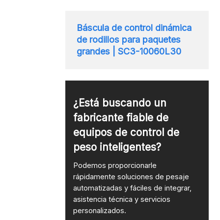
Báscula de control dinámica
de rodillos para paquetes
grandes | SC3-10060L30
¿Está buscando un
fabricante fiable de
equipos de control de
peso inteligentes?
Podemos proporcionarle
rápidamente soluciones de pesaje
automatizadas y fáciles de integrar,
asistencia técnica y servicios
personalizados.