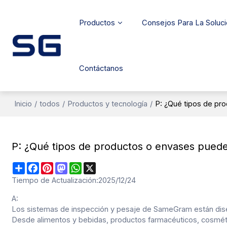
Productos
Consejos Para La Soluc
Contáctanos
Inicio
/
todos
/
Productos y tecnología
/
P: ¿Qué tipos de p
P: ¿Qué tipos de productos o envases pued
Share
Facebook
Pinterest
Mastodon
WhatsApp
X
Tiempo de Actualización:
2025/12/24
A:
Los sistemas de inspección y pesaje de SameGram están dise
Desde
alimentos y bebidas, productos farmacéuticos, cosméti