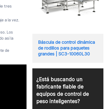
de tres
je a la vez.
eso. Los
o así la
Báscula de control dinámica
de rodillos para paquetes
ete de
grandes | SC3-10060L30
¿Está buscando un
fabricante fiable de
equipos de control de
peso inteligentes?