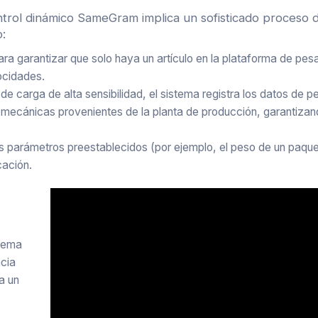
ntrol dinámico SameGram implica un sofisticado proceso 
o:
a garantizar que solo haya un artículo en la plataforma de pesa
ocidades.
e carga de alta sensibilidad, el sistema registra los datos de p
mecánicas provenientes de la planta de producción, garantizand
os parámetros preestablecidos (por ejemplo, el peso de un paqu
cación.
stema
ncia
ca un