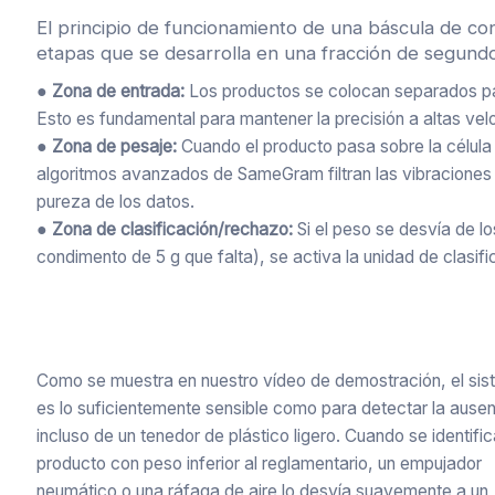
El principio de funcionamiento de una báscula de co
etapas que se desarrolla en una fracción de segund
● Zona de entrada:
Los productos se colocan separados par
Esto es fundamental para mantener la precisión a altas vel
● Zona de pesaje:
Cuando el producto pasa sobre la célula d
algoritmos avanzados de SameGram filtran las vibraciones 
pureza de los datos.
● Zona de clasificación/rechazo:
Si el peso se desvía de l
condimento de 5 g que falta), se activa la unidad de clasifi
Como se muestra en nuestro vídeo de demostración, el si
es lo suficientemente sensible como para detectar la ause
incluso de un tenedor de plástico ligero. Cuando se identifi
producto con peso inferior al reglamentario, un empujador
neumático o una ráfaga de aire lo desvía suavemente a un