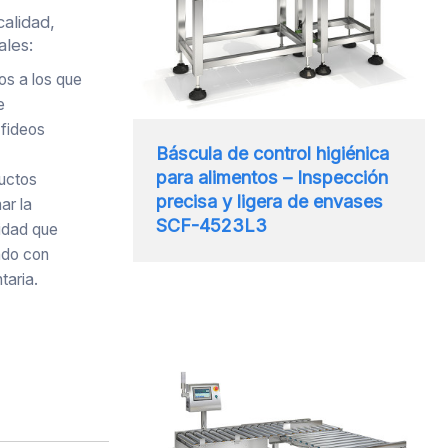
calidad,
ales:
os a los que
e
 fideos
Báscula de control higiénica
para alimentos – Inspección
ductos
precisa y ligera de envases
ar la
SCF-4523L3
idad que
ndo con
taria.