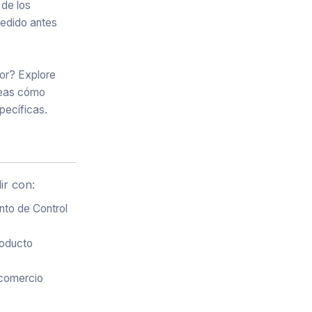
 de los
pedido antes
or? Explore
eas cómo
pecíficas.
ir con:
nto de Control
roducto
 comercio