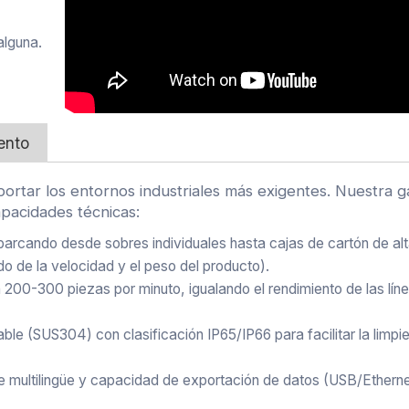
alguna.
ento
rtar los entornos industriales más exigentes. Nuestra 
apacidades técnicas:
arcando desde sobres individuales hasta cajas de cartón de alta
o de la velocidad y el peso del producto).
00-300 piezas por minuto, igualando el rendimiento de las lín
e (SUS304) con clasificación IP65/IP66 para facilitar la limpi
te multilingüe y capacidad de exportación de datos (USB/Etherne