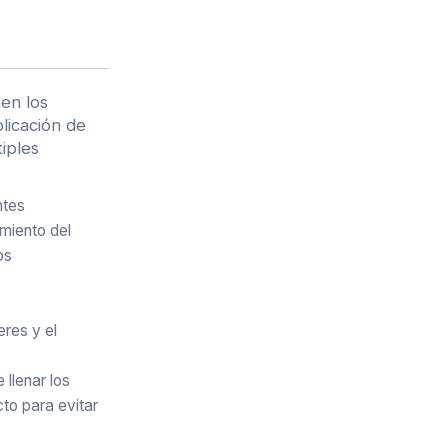
 en los
plicación de
iples
ntes
imiento del
os
res y el
llenar los
to para evitar