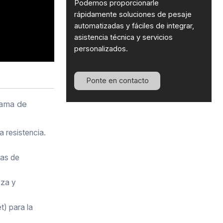
Podemos proporcionarle
rápidamente soluciones de pesaje
automatizadas y fáciles de integrar,
asistencia técnica y servicios
personalizados.
Ponte en contacto
gama de
 resistencia.
eas de
eza y
t) para la