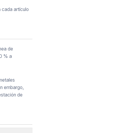
 cada artículo
ínea de
00 % a
metales
Sin embargo,
estación de