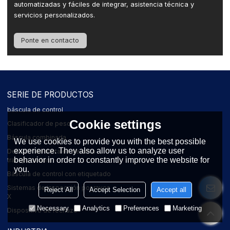
automatizadas y fáciles de integrar, asistencia técnica y
servicios personalizados.
Ponte en contacto
SERIE DE PRODUCTOS
báscula de control
Cookie settings
Clasificador de peso
Báscula combinada
We use cookies to provide you with the best possible
experience. They also allow us to analyze user
Detector de metales de cinta
behavior in order to constantly improve the website for
transportadora
you.
Báscula de control con etiquetado
Sistemas de inspección por rayos
Reject All
Accept Selection
Accept all
X
Necessary
Analytics
Preferences
Marketing
Dispositivo de rechazo