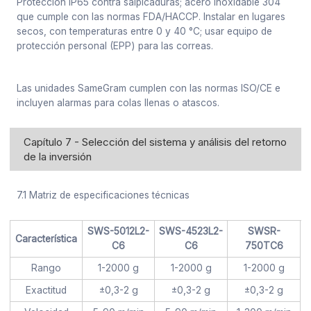
Protección IP65 contra salpicaduras; acero inoxidable 304
que cumple con las normas FDA/HACCP. Instalar en lugares
secos, con temperaturas entre 0 y 40 °C; usar equipo de
protección personal (EPP) para las correas.
Las unidades SameGram cumplen con las normas ISO/CE e
incluyen alarmas para colas llenas o atascos.
Capítulo 7 - Selección del sistema y análisis del retorno
de la inversión
7.1 Matriz de especificaciones técnicas
SWS-5012L2-
SWS-4523L2-
SWSR-
Característica
C6
C6
750TC6
Rango
1-2000 g
1-2000 g
1-2000 g
Exactitud
±0,3-2 g
±0,3-2 g
±0,3-2 g