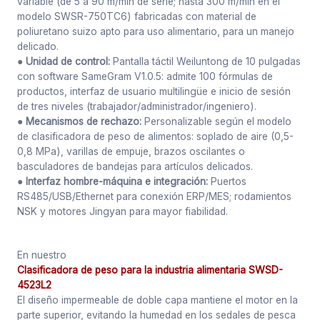
variable (de 5 a 90 m/min de serie; hasta 300 m/min en el
modelo SWSR-750TC6) fabricadas con material de
poliuretano suizo apto para uso alimentario, para un manejo
delicado.
● Unidad de control:
Pantalla táctil Weiluntong de 10 pulgadas
con software SameGram V1.0.5: admite 100 fórmulas de
productos, interfaz de usuario multilingüe e inicio de sesión
de tres niveles (trabajador/administrador/ingeniero).
● Mecanismos de rechazo:
Personalizable según el modelo
de clasificadora de peso de alimentos: soplado de aire (0,5-
0,8 MPa), varillas de empuje, brazos oscilantes o
basculadores de bandejas para artículos delicados.
● Interfaz hombre-máquina e integración:
Puertos
RS485/USB/Ethernet para conexión ERP/MES; rodamientos
NSK y motores Jingyan para mayor fiabilidad.
En nuestro
Clasificadora de peso para la industria alimentaria SWSD-
4523L2
El diseño impermeable de doble capa mantiene el motor en la
parte superior, evitando la humedad en los sedales de pesca