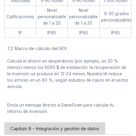
Velocidad
5-90 m/min
5-90 m/min
1-300 m/min
Nivel
Nivel
6-20 grados
Calificaciones
personalizable
personalizable
personalizables
de 1 a 20
de 1 a 20
IP
IP65
IP65
IP65
7.2 Marco de cálculo del ROI
Calcula el ahorro en desperdicios (por ejemplo, un 20 %
menos) menos los 5000 $ de instalación: la recuperación de
la inversión se produce en 12-24 meses. Nuestra IA reduce
los errores en un 60 %, según estudios de casos en el sector
avícola.
Envía un mensaje directo a SameGram para calcular tu
retorno de inversión.
Capítulo 8 - Integración y gestión de datos