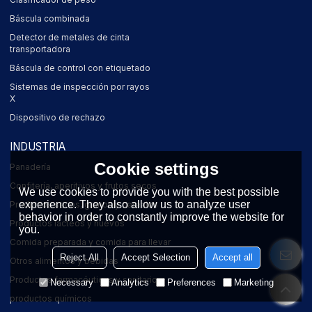
Báscula combinada
Detector de metales de cinta
transportadora
Báscula de control con etiquetado
Sistemas de inspección por rayos
X
Dispositivo de rechazo
INDUSTRIA
Cookie settings
Panadería
Confitería, aperitivos y frutos secos
We use cookies to provide you with the best possible
experience. They also allow us to analyze user
Productos secos, granos y cereales
behavior in order to constantly improve the website for
Productos lácteos y huevos
you.
Comida preparada y comida para llevar
Reject All
Accept Selection
Accept all
Otros alimentos y bebidas
Productos farmacéuticos y sanitarios
Necessary
Analytics
Preferences
Marketing
productos químicos