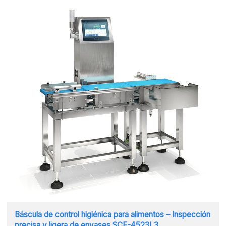
Báscula de control higiénica para alimentos – Inspección
precisa y ligera de envases SCF-4523L3