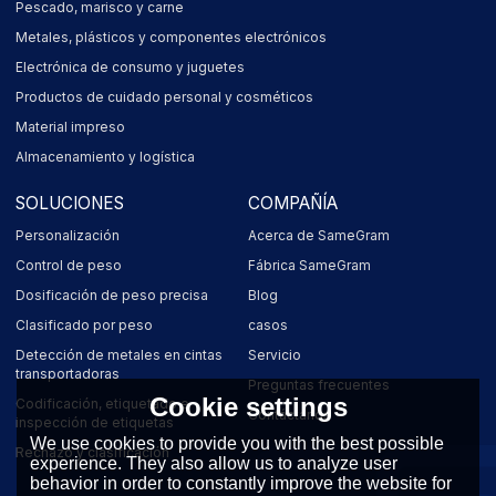
Pescado, marisco y carne
Metales, plásticos y componentes electrónicos
Electrónica de consumo y juguetes
Productos de cuidado personal y cosméticos
Material impreso
Almacenamiento y logística
SOLUCIONES
COMPAÑÍA
Personalización
Acerca de SameGram
Control de peso
Fábrica SameGram
Dosificación de peso precisa
Blog
Clasificado por peso
casos
Detección de metales en cintas
Servicio
transportadoras
Preguntas frecuentes
Cookie settings
Codificación, etiquetado e
Contáctanos
inspección de etiquetas
We use cookies to provide you with the best possible
Rechazo y clasificación
experience. They also allow us to analyze user
behavior in order to constantly improve the website for