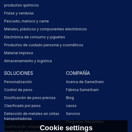
productos químicos
Frutas y verduras
Pescado, marisco y carne
Metales, plásticos y componentes electrónicos
Electrónica de consumo y juguetes
Productos de cuidado personal y cosméticos
Material impreso
Almacenamiento y logística
SOLUCIONES
COMPAÑÍA
Personalización
Acerca de SameGram
Control de peso
Fábrica SameGram
Dosificación de peso precisa
Blog
Clasificado por peso
casos
Detección de metales en cintas
Servicio
transportadoras
Preguntas frecuentes
Cookie settings
Codificación, etiquetado e
Contáctanos
inspección de etiquetas