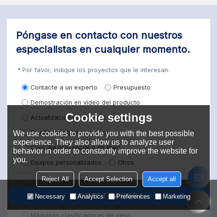
Póngase en contacto con nuestros
especialistas en cualquier momento.
Por favor, indique los proyectos que le interesan.
Contacte a un experto
Presupuesto
Demostración en vídeo del producto
Cookie settings
Actualización de equipos existentes
Diseño de equipos nuevos
We use cookies to provide you with the best possible
experience. They also allow us to analyze user
Consulta presencial o en línea
behavior in order to constantly improve the website for
you.
Equipos personalizados
Otros
Reject All
Accept Selection
Accept all
Lista de deseos
CONECTA AHORA
Necessary
Analytics
Preferences
Marketing
Básculas de control automáticas
Máquinas clasificadoras de peso