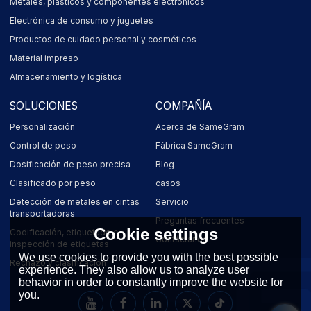
Metales, plásticos y componentes electrónicos
Electrónica de consumo y juguetes
Productos de cuidado personal y cosméticos
Material impreso
Almacenamiento y logística
SOLUCIONES
COMPAÑÍA
Personalización
Acerca de SameGram
Control de peso
Fábrica SameGram
Dosificación de peso precisa
Blog
Clasificado por peso
casos
Detección de metales en cintas
Servicio
transportadoras
Preguntas frecuentes
Cookie settings
Codificación, etiquetado e
Contáctanos
inspección de etiquetas
We use cookies to provide you with the best possible
Rechazo y clasificación
experience. They also allow us to analyze user
behavior in order to constantly improve the website for
you.