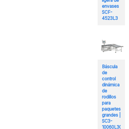
ligera de
envases
SCF-
4523L3
Báscula
de
control
dinámica
de
rodillos
para
paquetes
grandes |
SC3-
10060L30