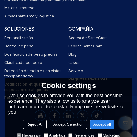
Material impreso
Almacenamiento y logística
SOLUCIONES
COMPAÑÍA
Personalización
Acerca de SameGram
Control de peso
Fábrica SameGram
Dosificación de peso precisa
Blog
Clasificado por peso
casos
Detección de metales en cintas
Servicio
transportadoras
Preguntas frecuentes
Cookie settings
Codificación, etiquetado e
Contáctanos
inspección de etiquetas
We use cookies to provide you with the best possible
Rechazo y clasificación
experience. They also allow us to analyze user
behavior in order to constantly improve the website for
you.
Reject All
Accept Selection
Accept all
Necessary
Analytics
Preferences
Marketing
Copyright © 2026
SameGram Equipment Co., Ltd.
Support By