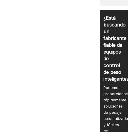
¿Está
buscando
un
fabricante
fiable de
equipos
de
control
de peso
inteligentes?
Podemos
proporcionarle
rápidamente
soluciones
de pesaje
automatizadas
y fáciles
de