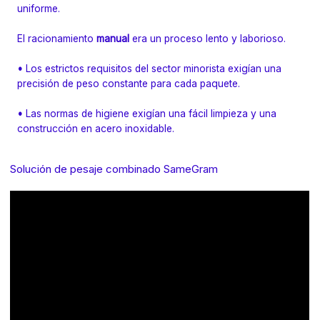
uniforme.
El racionamiento
manual
era un proceso lento y laborioso.
•
Los estrictos requisitos del sector minorista exigían una
precisión de peso constante para cada paquete.
•
Las normas de higiene exigían una fácil limpieza y una
construcción en acero inoxidable.
Solución de pesaje combinado SameGram